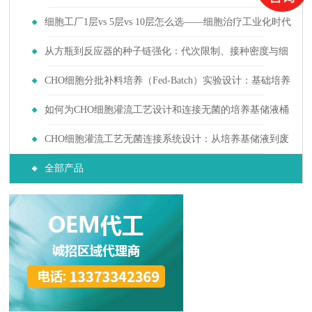
入不同监管轨道后上游培养耗材需求如何分化
细胞工厂1层vs 5层vs 10层怎么选——细胞治疗工业化时代
的选择指南
从方瓶到反应器的种子链强化：代次限制、接种密度与细
胞年龄对生产稳定性的影响
CHO细胞分批补料培养（Fed-Batch）实验设计：基础培养
基与补料培养基筛选
如何为CHO细胞灌流工艺设计和连接无菌的培养基储液桶
与废液收集系统？
CHO细胞灌流工艺无菌连接系统设计：从培养基储液到废
液收集的全链路指南
全部产品