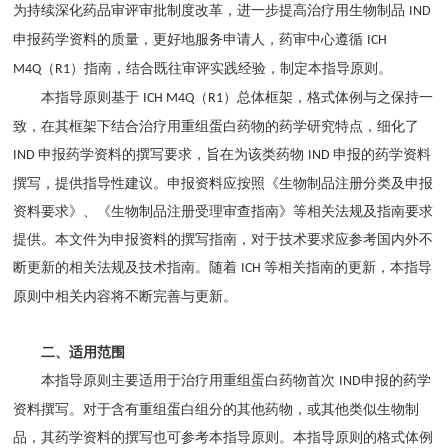
为持续深化药品审评审批制度改革，进一步提高治疗用生物制品
IND
申报药学资料的质量，更好地服务申请人，药审中心遵循
ICH
（
）指南，结合既往审评实践经验，制定本指导原则。
M4Q
R1
本指导原则基于
（
）总体框架，格式体例与之保持一
ICH M4Q
R1
致，在其框架下结合治疗用重组蛋白药物的药学研究特点，细化了
申报药学资料的撰写要求，旨在为该类药物
申报的药学资料
IND
IND
撰写，提供指导性建议。申报资料应按照《生物制品注册分类及申报
资料要求》、《生物制品注册受理审查指南》等相关法规及指南要求
提供。本文件为申报资料的撰写指南，对于技术要求应参考国内外不
断更新的相关法规及技术指南。随着
等相关指南的更新，本指导
ICH
原则中相关内容将不断完善与更新。
二、适用范围
本指导原则主要适用于治疗用重组蛋白药物首次
申报的药学
IND
资料撰写。对于含有重组蛋白组分的其他药物，或其他类似生物制
品，其药学资料的撰写也可参考本指导原则。本指导原则的格式体例