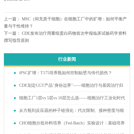
上一篇：
MSC（间充质干细胞）在细胞工厂中的扩增：如何平衡产
量与干性维持？
下一篇：
CDE发布治疗用重组蛋白药物首次申报临床试验药学资料
撰写指导原则
行业新闻
iPSC扩增：T175培养瓶如何控制贴壁与传代损伤？
CDE划定CGT产品"身份边界"——细胞治疗与基因治疗归
入不同监管轨道后上游培养耗材需求如何分化
细胞工厂1层vs 5层vs 10层怎么选——细胞治疗工业化时代
的选择指南
从方瓶到反应器的种子链强化：代次限制、接种密度与细
胞年龄对生产稳定性的影响
CHO细胞分批补料培养（Fed-Batch）实验设计：基础培养