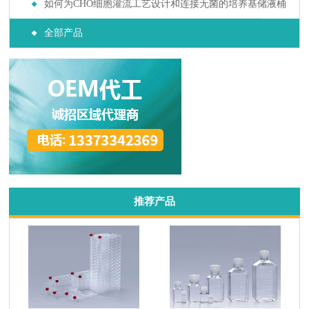
基与补料培养基筛选
如何为CHO细胞灌流工艺设计和连接无菌的培养基储液桶
与废液收集系统？
全部产品
推荐产品