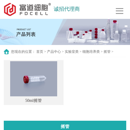
诚招代理商
您现在的位置：
首页
>
产品中心
>
实验室类
>
细胞培养类
>
摇管
>
50ml摇管
摇管