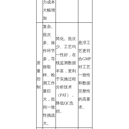
力成本
大幅增
加
复杂。
批次
简化。批次
多、操
悬浮工
少、工艺均
作环节
艺更符
一性好，在
多，导
合GMP
质
线监测数据
致取
对工艺
量
丰富，更利
样、检
一致性
控
于实施过程
测工作
和数据
制
分析技术
量巨
完整性
（PAT），
大，批
的高要
降低QC负
间一致
求。
担。
性挑战
大。