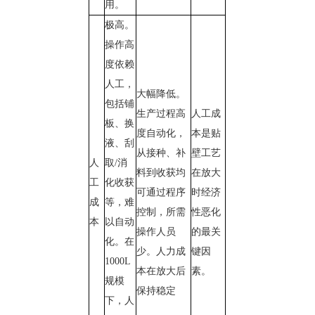
用。
极高。
操作高
度依赖
人工，
大幅降低。
包括铺
生产过程高
人工成
板、换
度自动化，
本是贴
液、刮
从接种、补
壁工艺
人
取/消
料到收获均
在放大
工
化收获
可通过程序
时经济
成
等，难
控制，所需
性恶化
本
以自动
操作人员
的最关
化。在
少。人力成
键因
1000L
本在放大后
素。
规模
保持稳定
下，人