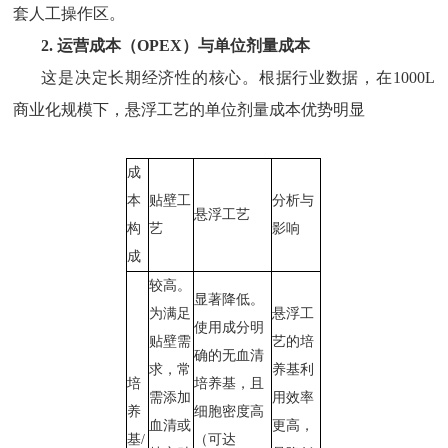
套人工操作区。
2. 运营成本（OPEX）与单位剂量成本
这是决定长期经济性的核心。根据行业数据，在
1000L
商业化规模下，悬浮工艺的单位剂量成本优势明显
成
本
贴壁工
分析与
悬浮工艺
构
艺
影响
成
较高。
显著降低。
为满足
悬浮工
使用成分明
贴壁需
艺的培
确的无血清
求，常
养基利
培
培养基，且
需添加
用效率
养
细胞密度高
血清或
更高，
基/
（可达