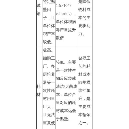
特定贴
是降低
试
1.5×10^7
壁因
物料成
剂
cells/mL），
子，且
本的主
单位体积病
单位体
要驱动
毒产量提升
积产率
力。
数倍
较低。
极高。
细胞工
贴壁工
较低。主要
厂、多
艺的耗
是一次性生
层培养
材成本
物反应袋或
器等一
随规模
耗
清洁/灭菌成
次性耗
线性飙
材
本，单位产
材用量
升，是
量对应的耗
巨大，
主要成
材成本远低
且无法
本瓶颈
于贴壁。
重复使
之一。