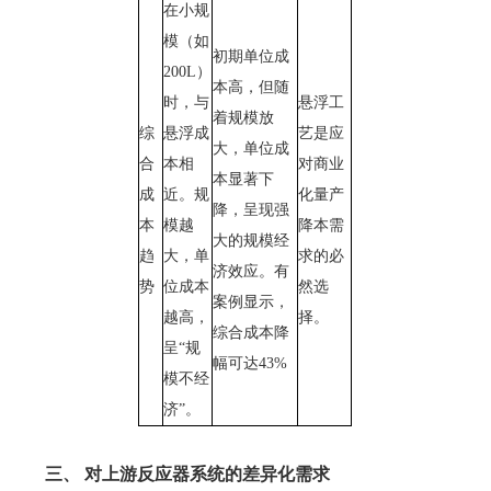
在小规
模（如
初期单位成
200L）
本高，但随
时，与
悬浮工
着规模放
综
悬浮成
艺是应
大，单位成
合
本相
对商业
本显著下
成
近。规
化量产
降，呈现强
本
模越
降本需
大的规模经
趋
大，单
求的必
济效应。有
势
位成本
然选
案例显示，
越高，
择。
综合成本降
呈“规
幅可达43%
模不经
济”。
三、
对上游反应器系统的差异化需求