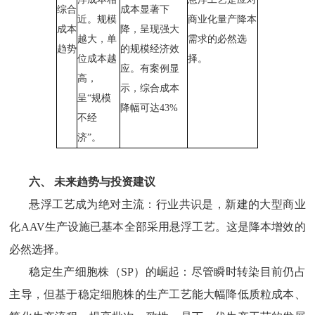
综合
成本显著下
近。规模
商业化量产降本
成本
降，呈现强大
越大，单
需求的必然选
趋势
的规模经济效
位成本越
择。
应。有案例显
高，
示，综合成本
呈“规模
降幅可达43%
不经
济”。
六、
未来趋势与投资建议
悬浮工艺成为绝对主流：行业共识是，新建的大型商业
化
AAV生产设施已基本全部采用悬浮工艺。这是降本增效的
必然选择。
稳定生产细胞株（
SP）的崛起：尽管瞬时转染目前仍占
主导，但基于稳定细胞株的生产工艺能大幅降低质粒成本、