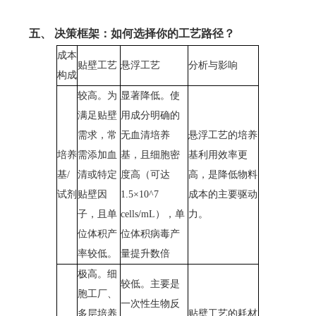
五、
决策框架：如何选择你的工艺路径？
成本
贴壁工艺
悬浮工艺
分析与影响
构成
较高。为
显著降低。使
满足贴壁
用成分明确的
需求，常
无血清培养
悬浮工艺的培养
培养
需添加血
基，且细胞密
基利用效率更
基/
清或特定
度高（可达
高，是降低物料
试剂
贴壁因
1.5×10^7
成本的主要驱动
子，且单
cells/mL），单
力。
位体积产
位体积病毒产
率较低。
量提升数倍
极高。细
较低。主要是
胞工厂、
一次性生物反
多层培养
贴壁工艺的耗材