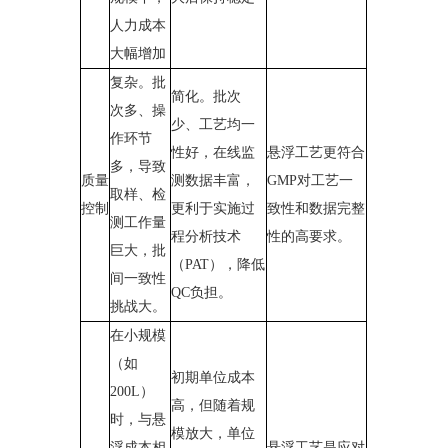
人力成本
大幅增加
复杂。批
简化。批次
次多、操
少、工艺均一
作环节
性好，在线监
悬浮工艺更符合
多，导致
质量
测数据丰富，
GMP对工艺一
取样、检
控制
更利于实施过
致性和数据完整
测工作量
程分析技术
性的高要求。
巨大，批
（PAT），降低
间一致性
QC负担。
挑战大。
在小规模
（如
初期单位成本
200L）
高，但随着规
时，与悬
模放大，单位
浮成本相
悬浮工艺是应对