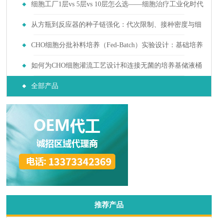
入不同监管轨道后上游培养耗材需求如何分化
细胞工厂1层vs 5层vs 10层怎么选——细胞治疗工业化时代
的选择指南
从方瓶到反应器的种子链强化：代次限制、接种密度与细
胞年龄对生产稳定性的影响
CHO细胞分批补料培养（Fed-Batch）实验设计：基础培养
基与补料培养基筛选
如何为CHO细胞灌流工艺设计和连接无菌的培养基储液桶
与废液收集系统？
全部产品
推荐产品