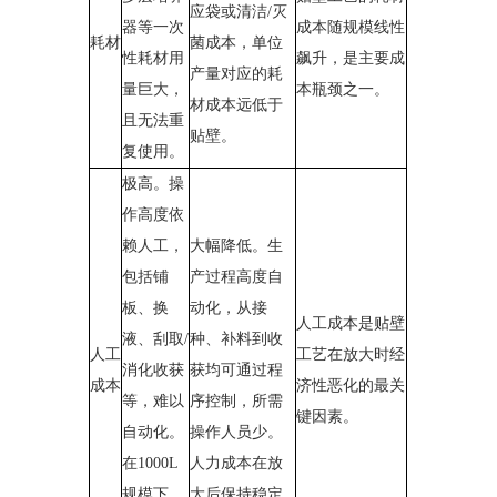
应袋或清洁/灭
器等一次
成本随规模线性
耗材
菌成本，单位
性耗材用
飙升，是主要成
产量对应的耗
量巨大，
本瓶颈之一。
材成本远低于
且无法重
贴壁。
复使用。
极高。操
作高度依
赖人工，
大幅降低。生
包括铺
产过程高度自
板、换
动化，从接
人工成本是贴壁
液、刮取/
种、补料到收
人工
工艺在放大时经
消化收获
获均可通过程
成本
济性恶化的最关
等，难以
序控制，所需
键因素。
自动化。
操作人员少。
在1000L
人力成本在放
规模下，
大后保持稳定