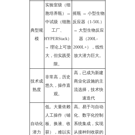
实验室级（细
胞培养瓶）→
摇瓶 → 小型生物
中试级（细胞
反应器（1-50L）
典型规
工厂、
→ 大型生物反应
模
HYPERStack）
器（200L-
→ 理论上可放
2000L+），线性
大，但实践受
放大潜力巨大。
限。
高，已成为新建
非常高，历史
技术成
商业化设施的主
悠久，操作直
熟度​
流选择，技术快
观。
速迭代
低。大量依赖
高。易于与自动
人工操作（铺
化、数字化控制
自动化
板、换液、收
系统集成，实现
潜力
获），难以实
从接种到收获的