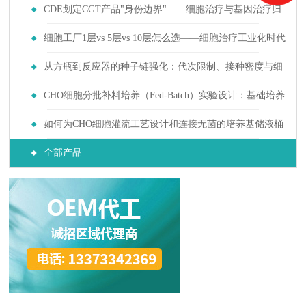
CDE划定CGT产品"身份边界"——细胞治疗与基因治疗归
入不同监管轨道后上游培养耗材需求如何分化
细胞工厂1层vs 5层vs 10层怎么选——细胞治疗工业化时代
的选择指南
从方瓶到反应器的种子链强化：代次限制、接种密度与细
胞年龄对生产稳定性的影响
CHO细胞分批补料培养（Fed-Batch）实验设计：基础培养
基与补料培养基筛选
如何为CHO细胞灌流工艺设计和连接无菌的培养基储液桶
与废液收集系统？
全部产品